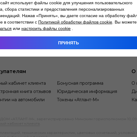
сайт использует файлы cookie для улучшения пользовательского
а, сбора статистики и предоставления персонализированных
мендаций. Нажав «Принять», вы даете согласие на обработку фай
ie в соответствии с
Политикой обработки файлов cookie
. Вы можете
заться
или
настроить файлы cookie
.
ПРИНЯТЬ
упателям
О
ный кабинет клиента
Бонусная программа
О 
тронная книга отзывов
Юридическая информация
Д
нтии на автомобили
Токены «Атлант-М»
Ка
М «АТЛАНТ-М», зарегистрировано Минским горисполкомом 10.09.1991
ный кабинет клиента
.
ектаций, технических характеристик, цветовых сочетаний, условий 