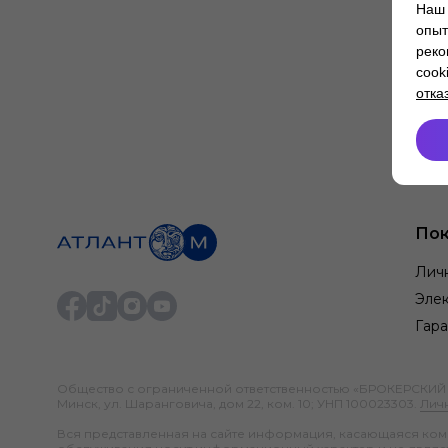
Наш 
опыт
реко
cook
отка
Пок
Лич
Элек
Гара
Общество с ограниченной ответственностью «БРОКЕРСКИЙ ДО
Минск, ул. Шаранговича, дом 22, ком. 10; УНП 100023303.
Лич
Вся представленная на сайте информация, касающаяся компл