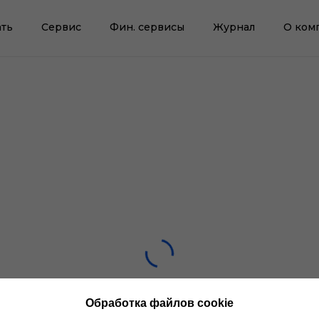
ть
Сервис
Фин. сервисы
Журнал
О ком
Обработка файлов cookie