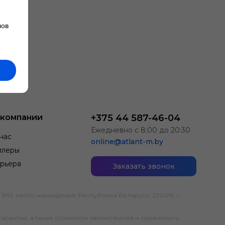
лов
 компании
+375 44 587-46-04
Ежедневно с 8:00 до 20:30
нас
online@atlant-m.by
илеры
рьера
Заказать звонок
; место нахождения: Республика Беларусь, 220019, г.
гарантии, а также стоимости автомобилей и сервисного