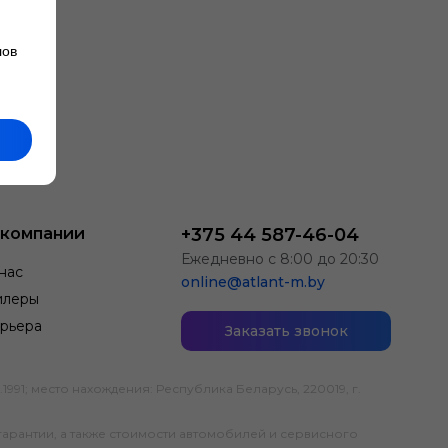
лов
 компании
+375 44 587-46-04
Ежедневно с 8:00 до 20:30
нас
online@atlant-m.by
илеры
рьера
Заказать звонок
; место нахождения: Республика Беларусь, 220019, г.
гарантии, а также стоимости автомобилей и сервисного