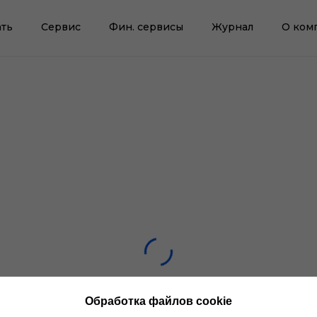
ть
Сервис
Фин. сервисы
Журнал
О ком
Обработка файлов cookie