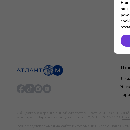
Наш 
опыт
реко
cook
отка
Пок
Лич
Элек
Гара
Общество с ограниченной ответственностью «БРОКЕРСКИЙ ДО
Минск, ул. Шаранговича, дом 22, ком. 10; УНП 100023303.
Лич
Вся представленная на сайте информация, касающаяся компл