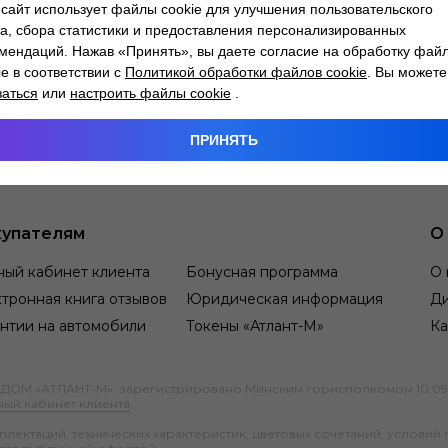
сайт использует файлы cookie для улучшения пользовательского
а, сбора статистики и предоставления персонализированных
мендаций. Нажав «Принять», вы даете согласие на обработку фай
ie в соответствии с
Политикой обработки файлов cookie
. Вы можете
заться
или
настроить файлы cookie
.
ПРИНЯТЬ
упателям
О
ный кабинет клиента
Бонусная программа
О 
тронная книга отзывов
Юридическая информация
Д
нтии на автомобили
Токены «Атлант-М»
Ка
М «АТЛАНТ-М», зарегистрировано Минским горисполкомом 10.09.1991
ный кабинет клиента
.
ектаций, технических характеристик, цветовых сочетаний, условий 