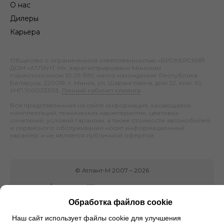
О нас
Дилеры
Карьера
Общество с ограниченной ответственностью «БРОКЕРСКИЙ
ДОМ «АТЛАНТ-М», зарегистрировано Минским
горисполкомом 10.09.1991; место нахождения: Республика
Беларусь, 220019, г. Минск, ул. Шаранговича, дом 22, ком. 10;
УНП 100023303.
Личный кабинет клиента
.
Вся представленная на сайте информация, касающаяся
комплектаций, технических характеристик, цветовых
сочетаний, условий гарантии, а также стоимости автомобилей
и сервисного обслуживания носит информационный
характер и не является публичной офертой.
©
Атлант-М
2007 –
2026
Обработка файлов cookie
Наш сайт использует файлы cookie для улучшения