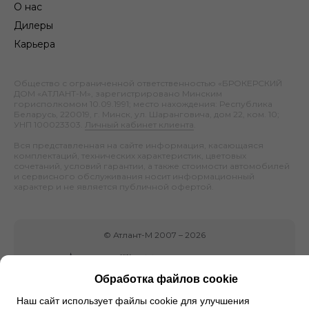
О нас
Дилеры
Карьера
Общество с ограниченной ответственностью «БРОКЕРСКИЙ
ДОМ «АТЛАНТ-М», зарегистрировано Минским
горисполкомом 10.09.1991; место нахождения: Республика
Беларусь, 220019, г. Минск, ул. Шаранговича, дом 22, ком. 10;
УНП 100023303.
Личный кабинет клиента
.
Вся представленная на сайте информация, касающаяся
комплектаций, технических характеристик, цветовых
сочетаний, условий гарантии, а также стоимости автомобилей
и сервисного обслуживания носит информационный
характер и не является публичной офертой.
©
Атлант-М
2007 –
2026
Обработка файлов cookie
Наш сайт использует файлы cookie для улучшения