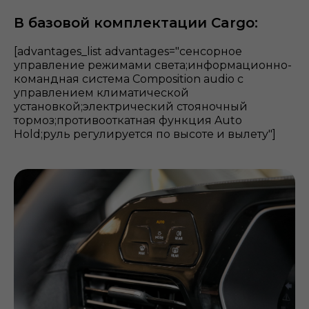
В базовой комплектации Cargo:
[advantages_list advantages="сенсорное
управление режимами света;информационно-
командная система Composition audio с
управлением климатической
установкой;электрический стояночный
тормоз;противооткатная функция Auto
Hold;руль регулируется по высоте и вылету"]