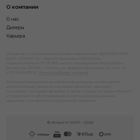
О компании
О нас
Дилеры
Карьера
Общество с ограниченной ответственностью «БРОКЕРСКИЙ
ДОМ «АТЛАНТ-М», зарегистрировано Минским
горисполкомом 10.09.1991; место нахождения: Республика
Беларусь, 220019, г. Минск, ул. Шаранговича, дом 22, ком. 10;
УНП 100023303.
Личный кабинет клиента
.
Вся представленная на сайте информация, касающаяся
комплектаций, технических характеристик, цветовых
сочетаний, условий гарантии, а также стоимости автомобилей
и сервисного обслуживания носит информационный
характер и не является публичной офертой.
©
Атлант-М
2007 –
2026