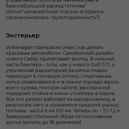
управляемость;богатая начинка уже в
базе;небольшой расход топлива"
minus="цена;жесткий пластик в отделке
салона;снизилась грузоподъемность"]
Экстерьер
Volkswagen прекрасно знает, как делать
красивые автомобили. Самобытный дизайн
нового Caddy притягивает взгляд. В нижней
части бампера – соты, как у нового Golf GTI, а
утонченная радиаторная решетка плавно
переходит в головную оптику. Спортивные
нотки улавливаются и в линии торнадо вдоль
всего кузова, плоском капоте, заостренной
передней стойке и мини-спойлере в корме.
Все эти детали работают на аэродинамику, в
результате чего и сократился средний расход
топлива - на 0,4 л на 100 км. Теперь он – 7,1-7,2 л.
Завершают стильный образ легкосплавные
диски (вплоть до 18 диаметра).