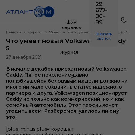
29
677-
00-
99
Фин.
сервисы
Главная
Журнал
Обзоры
Что умеет новый Volkswagen Cadd
Заказать
звонок
Что умеет новый Volkswagen Caddy
5
Журнал
27 декабря 2021
В начале декабря приехал новый Volkswagen
Caddy. Пятое поколение давно
О
полюбившейся белорусам модели должно ни
компании
много ни мало сохранить статус надежного
партнера и друга. Volkswagen позиционирует
Caddy не только как коммерческий, но и как
семейный автомобиль. Этот парень хочет
угодить всем. Разберемся, удалось ли ему
это.
[plus_minus plus="хорошая