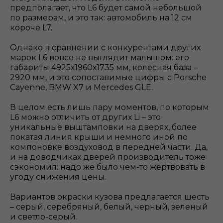
предполагает, что L6 будет самой небольшой
по размерам, и это так: автомобиль на 12 см
короче L7.
Однако в сравнении с конкурентами других
марок L6 вовсе не выглядит малышом: его
габариты 4925х1960х1735 мм, колесная база –
2920 мм, и это сопоставимые цифры с Porsche
Cayenne, BMW X7 и Mercedes GLE.
В целом есть лишь пару моментов, по которым
L6 можно отличить от других Li – это
уникальные выштамповки на дверях, более
покатая линия крыши и немного иной по
компоновке воздуховод в передней части. Да,
и на доводчиках дверей производитель тоже
сэкономил: надо же было чем-то жертвовать в
угоду снижения цены.
Вариантов окраски кузова предлагается шесть
– серый, серебряный, белый, черный, зеленый
и светло-серый.