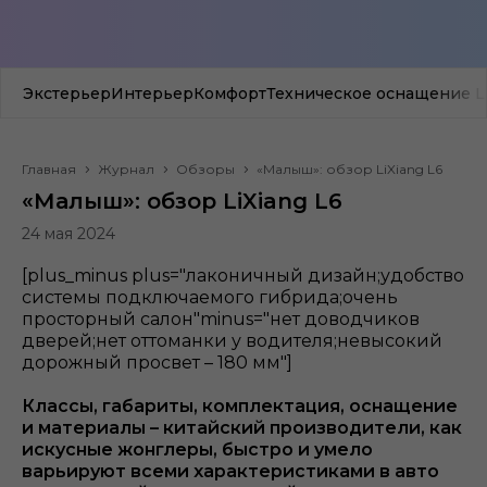
Экстерьер
Интерьер
Комфорт
Техническое оснащение Li
Главная
Журнал
Обзоры
«Малыш»: обзор LiXiang L6
«Малыш»: обзор LiXiang L6
24 мая 2024
[plus_minus plus="лаконичный дизайн;удобство
системы подключаемого гибрида;очень
просторный салон"minus="нет доводчиков
дверей;нет оттоманки у водителя;невысокий
дорожный просвет – 180 мм"]
Классы, габариты, комплектация, оснащение
и материалы – китайский производители, как
искусные жонглеры, быстро и умело
варьируют всеми характеристиками в авто