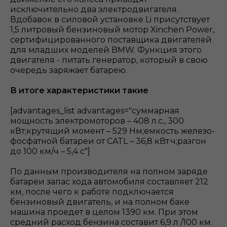
исключительно два электродвигателя.
Вдобавок в силовой установке Li присутствует
1,5 литровый бензиновый мотор Xinchen Power,
сертифицированного поставщика двигателей
для младших моделей BMW. Функция этого
двигателя - питать генератор, который в свою
очередь заряжает батарею.
В итоге характеристики такие
[advantages_list advantages="суммарная
мощность электромоторов – 408 л.с., 300
кВт;крутящий момент – 529 Нм;емкость железо-
фосфатной батареи от CATL – 36,8 кВт·ч;разгон
до 100 км/ч – 5,4 с"]
По данным производителя на полном заряде
батареи запас хода автомобиля составляет 212
км, после чего к работе подключается
бензиновый двигатель, и на полном баке
машина проедет в целом 1390 км. При этом
средний расход бензина составит 6,9 л /100 км.