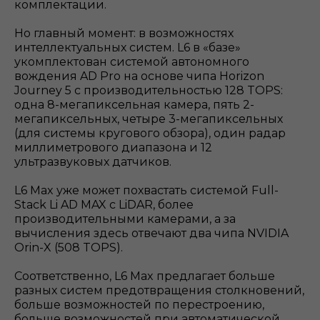
комплектации.
Но главный момент: в возможностях
интеллектуальных систем. L6 в «базе»
укомплектован системой автономного
вождения AD Pro на основе чипа Horizon
Journey 5 с производительностью 128 TOPS:
одна 8-мегапиксельная камера, пять 2-
мегапиксельных, четыре 3-мегапиксельных
(для системы кругового обзора), один радар
миллиметрового диапазона и 12
ультразвуковых датчиков.
L6 Max уже может похвастать системой Full-
Stack Li AD MAX с LiDAR, более
производительными камерами, а за
вычисления здесь отвечают два чипа NVIDIA
Orin-X (508 TOPS).
Соответственно, L6 Max предлагает больше
разных систем предотвращения столкновений,
больше возможностей по перестроению,
больше возможностей при автоматической