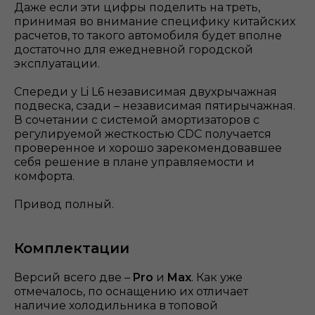
Даже если эти цифры поделить на треть,
принимая во внимание специфику китайских
расчетов, то такого автомобиля будет вполне
достаточно для ежедневной городской
эксплуатации.
Спереди у Li L6 независимая двухрычажная
подвеска, сзади – независимая пятирычажная.
В сочетании с системой амортизаторов с
регулируемой жесткостью CDC получается
проверенное и хорошо зарекомендовавшее
себя решение в плане управляемости и
комфорта.
Привод полный.
Комплектации
Версий всего две –
Pro
и
Max
. Как уже
отмечалось, по оснащению их отличает
наличие холодильника в топовой