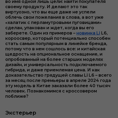
во имя одной лишь цели: найти покупателя
своему продукту. И делают это так
виртуозно, что вы еще даже не успели
облечь свои пожелания в слова, а вот уже
«халатик с перламутровыми пуговицами»
сделан, упакован и ждет, когда вы его
заберете. Один из примеров –
новинка Li
L6,
короосвер, который потенциально способен
стать самым популярным в линейке бренда,
потому что в нем сошлось все: и китайская
щедрость на опциональное оснащение, и
опробованный на более старших моделях
дизайн, и универсальность подключаемого
гибрида, и даже приемлемая цена. И как
доказательство грядущей славы Li L6 – всего
за месяц после премьеры в апреле 2024 года
эту модель в Китае заказали более 40 тысяч
человек. Познакомимся с кроссовером
поближе?
Экстерьер