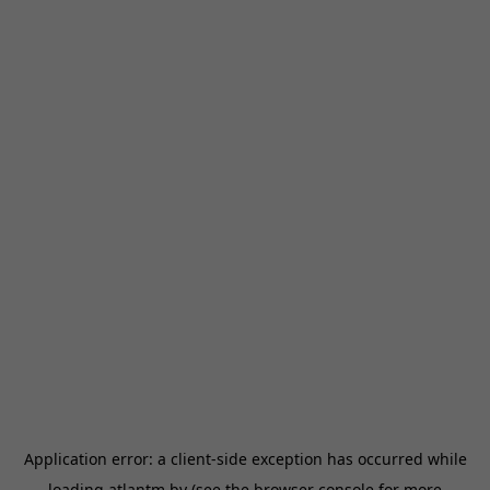
Application error: a
client
-side exception has occurred while
loading
atlantm.by
(see the
browser console
for more