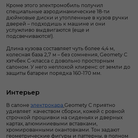
Кроме этого электромобиль получил
специальные аэродинамические 18-ти
дюймовые диски и утопленные в кузов ручки
дверей – подходишь к машине и они
услужливо выдвигаются (еще и
подсвечиваются!).
Длина кузова составляет чуть более 4,4 м,
колесная база 2,7 м – без сомнения, Geomety С
хэтчбек С-класса с довольно просторным
салоном. У него неплохой клиренс: от земли до
защиты батареи порядка 160-170 мм.
Интерьер
В салоне
электрокара
Geomety С приятно
удивляет качеством сборки, кожей с ровной
строчкой прошивки на сиденьях и дверных
картах, алюминиевыми вставками,
хромированными окантовками. Тон задают
геометрические фигуры и паттерны, в полном