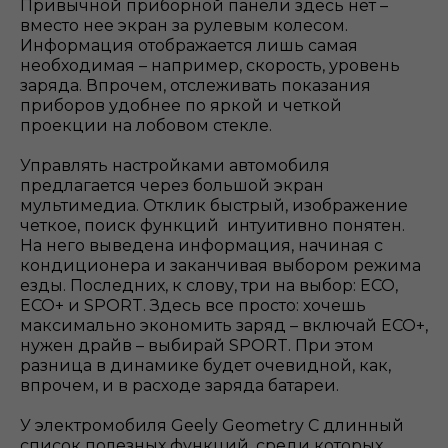
Привычной приборной панели здесь нет –
вместо нее экран за рулевым колесом.
Информация отображается лишь самая
необходимая – например, скорость, уровень
заряда. Впрочем, отслеживать показания
приборов удобнее по яркой и четкой
проекции на лобовом стекле.
Управлять настройками автомобиля
предлагается через большой экран
мультимедиа. Отклик быстрый, изображение
четкое, поиск функций интуитивно понятен.
На него выведена информация, начиная с
кондиционера и заканчивая выбором режима
езды. Последних, к слову, три на выбор: ECO,
ECO+ и SPORT. Здесь все просто: хочешь
максимально экономить заряд – включай ECO+,
нужен драйв – выбирай SPORT. При этом
разница в динамике будет очевидной, как,
впрочем, и в расходе заряда батареи.
У электромобиля Geely Geometry C длинный
список полезных функций, среди которых