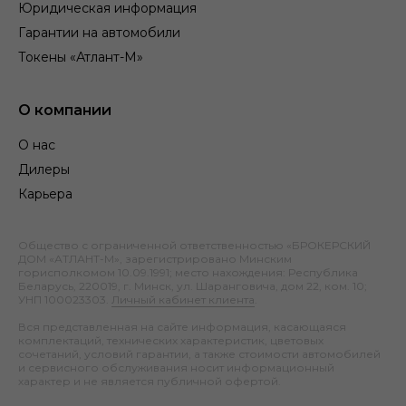
Юридическая информация
Гарантии на автомобили
Токены «Атлант-М»
О компании
О нас
Дилеры
Карьера
Общество с ограниченной ответственностью «БРОКЕРСКИЙ
ДОМ «АТЛАНТ-М», зарегистрировано Минским
горисполкомом 10.09.1991; место нахождения: Республика
Беларусь, 220019, г. Минск, ул. Шаранговича, дом 22, ком. 10;
УНП 100023303.
Личный кабинет клиента
.
Вся представленная на сайте информация, касающаяся
комплектаций, технических характеристик, цветовых
сочетаний, условий гарантии, а также стоимости автомобилей
и сервисного обслуживания носит информационный
характер и не является публичной офертой.