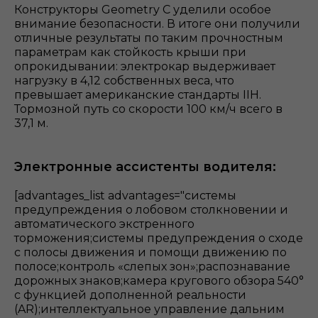
Конструкторы Geometry С уделили особое
внимание безопасности. В итоге они получили
отличные результаты по таким прочностным
параметрам как стойкость крыши при
опрокидывании: электрокар выдерживает
нагрузку в 4,12 собственных веса, что
превышает американские стандарты IIH.
Тормозной путь со скорости 100 км/ч всего в
37,1 м.
Электронные ассистенты водителя:
[advantages_list advantages="системы
предупреждения о лобовом столкновении и
автоматического экстренного
торможения;системы предупреждения о сходе
с полосы движения и помощи движению по
полосе;контроль «слепых зон»;распознавание
дорожных знаков;камера кругового обзора 540°
с функцией дополненной реальности
(AR);интеллектуальное управление дальним