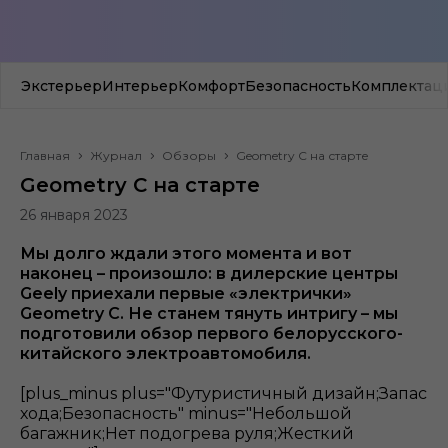
Экстерьер
Интерьер
Комфорт
Безопасность
Комплектаци
Главная
Журнал
Обзоры
Geometry С на старте
Geometry С на старте
26 января 2023
Мы долго ждали этого момента и вот
наконец – произошло: в дилерские центры
Geely приехали первые «электрички»
Geometry С. Не станем тянуть интригу – мы
подготовили обзор первого белорусского-
китайского электроавтомобиля.
[plus_minus plus="Футуристичный дизайн;Запас
хода;Безопасность" minus="Небольшой
багажник;Нет подогрева руля;Жесткий