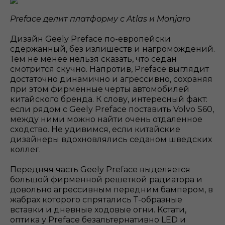
Preface делит платформу с Atlas и Monjaro
Дизайн Geely Preface по-европейски
сдержанный, без излишеств и нагромождений.
Тем не менее нельзя сказать, что седан
смотрится скучно. Напротив, Preface выглядит
достаточно динамично и агрессивно, сохраняя
при этом фирменные черты автомобилей
китайского бренда. К слову, интересный факт:
если рядом с Geely Preface поставить Volvo S60,
между ними можно найти очень отдаленное
сходство. Не удивимся, если китайские
дизайнеры вдохновлялись седаном шведских
коллег.
Передняя часть Geely Preface выделяется
большой фирменной решеткой радиатора и
довольно агрессивным передним бампером, в
жабрах которого спрятались Т-образные
вставки и дневные ходовые огни. Кстати,
оптика у Preface безальтернативно LED и