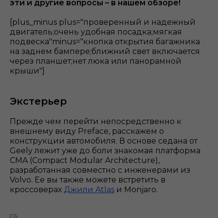
эти и другие вопросы – в нашем обзоре!
[plus_minus plus="проверенный и надежный
двигатель;очень удобная посадка;мягкая
подвеска"minus="кнопка открытия багажника
на заднем бампере;ближний свет включается
через планшет;нет люка или панорамной
крыши"]
Экстерьер
Прежде чем перейти непосредственно к
внешнему виду Preface, расскажем о
конструкции автомобиля. В основе седана от
Geely лежит уже до боли знакомая платформа
CMA (Compact Modular Architecture),
разработанная совместно с инженерами из
Volvo. Ее вы также можете встретить в
кроссоверах
Джили Atlas
и Monjaro.