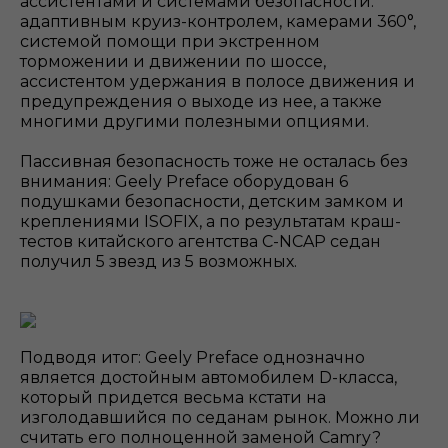
ассистентами и системами безопасности:
адаптивным круиз-контролем, камерами 360°,
системой помощи при экстренном
торможении и движении по шоссе,
ассистентом удержания в полосе движения и
предупреждения о выходе из нее, а также
многими другими полезными опциями.
Пассивная безопасность тоже не осталась без
внимания: Geely Preface оборудован 6
подушками безопасности, детским замком и
креплениями ISOFIX, а по результатам краш-
тестов китайского агентства C-NCAP седан
получил 5 звезд из 5 возможных.
Подводя итог: Geely Preface однозначно
является достойным автомобилем D-класса,
который придется весьма кстати на
изголодавшийся по седанам рынок. Можно ли
считать его полноценной заменой Camry?