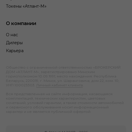
Токены «Атлант-М»
О компании
О нас
Дилеры
Карьера
Общество с ограниченной ответственностью «БРОКЕРСКИЙ
ДОМ «АТЛАНТ-М», зарегистрировано Минским
горисполкомом 10.09.1991; место нахождения: Республика
Беларусь, 220019, г. Минск, ул. Шаранговича, дом 22, ком. 10;
УНП 100023303.
Личный кабинет клиента
.
Вся представленная на сайте информация, касающаяся
комплектаций, технических характеристик, цветовых
сочетаний, условий гарантии, а также стоимости автомобилей
и сервисного обслуживания носит информационный
характер и не является публичной офертой.