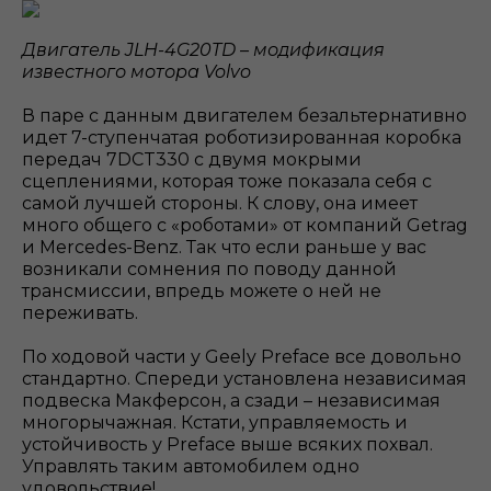
Двигатель JLH-4G20TD – модификация
известного мотора Volvo
В паре с данным двигателем безальтернативно
идет 7-ступенчатая роботизированная коробка
передач 7DCT330 с двумя мокрыми
сцеплениями, которая тоже показала себя с
самой лучшей стороны. К слову, она имеет
много общего с «роботами» от компаний Getrag
и Mercedes-Benz. Так что если раньше у вас
возникали сомнения по поводу данной
трансмиссии, впредь можете о ней не
переживать.
По ходовой части у Geely Preface все довольно
стандартно. Спереди установлена независимая
подвеска Макферсон, а сзади – независимая
многорычажная. Кстати, управляемость и
устойчивость у Preface выше всяких похвал.
Управлять таким автомобилем одно
удовольствие!