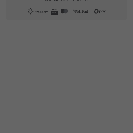
©
Атлант-М
2007 –
2026