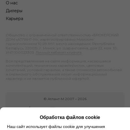
О нас
Дилеры
Карьера
Общество с ограниченной ответственностью «БРОКЕРСКИЙ
ДОМ «АТЛАНТ-М», зарегистрировано Минским
горисполкомом 10.09.1991; место нахождения: Республика
Беларусь, 220019, г. Минск, ул. Шаранговича, дом 22, ком. 10;
УНП 100023303.
Личный кабинет клиента
.
Вся представленная на сайте информация, касающаяся
комплектаций, технических характеристик, цветовых
сочетаний, условий гарантии, а также стоимости автомобилей
и сервисного обслуживания носит информационный
характер и не является публичной офертой.
©
Атлант-М
2007 –
2026
Обработка файлов cookie
Наш сайт использует файлы cookie для улучшения