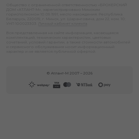
Общество с ограниченной ответственностью «БРОКЕРСКИЙ
ДОМ «АТЛАНТ-М», зарегистрировано Минским
горисполкомом 10.09.1991; место нахождения: Республика
Беларусь, 220019, г. Минск, ул. Шаранговича, дом 22, ком. 10;
УНП 100023303.
Личный кабинет клиента
.
Вся представленная на сайте информация, касающаяся
комплектаций, технических характеристик, цветовых
сочетаний, условий гарантии, а также стоимости автомобилей
и сервисного обслуживания носит информационный
характер и не является публичной офертой.
©
Атлант-М
2007 –
2026