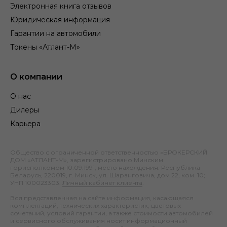
Электронная книга отзывов
Юридическая информация
Гарантии на автомобили
Токены «Атлант-М»
О компании
О нас
Дилеры
Карьера
Общество с ограниченной ответственностью «БРОКЕРСКИЙ
ДОМ «АТЛАНТ-М», зарегистрировано Минским
горисполкомом 10.09.1991; место нахождения: Республика
Беларусь, 220019, г. Минск, ул. Шаранговича, дом 22, ком. 10;
УНП 100023303.
Личный кабинет клиента
.
Вся представленная на сайте информация, касающаяся
комплектаций, технических характеристик, цветовых
сочетаний, условий гарантии, а также стоимости автомобилей
и сервисного обслуживания носит информационный