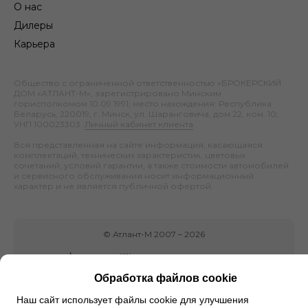
О нас
Дилеры
Карьера
Общество с ограниченной ответственностью «БРОКЕРСКИЙ
ДОМ «АТЛАНТ-М», зарегистрировано Минским
горисполкомом 10.09.1991; место нахождения: Республика
Беларусь, 220019, г. Минск, ул. Шаранговича, дом 22, ком. 10;
УНП 100023303.
Личный кабинет клиента
.
Вся представленная на сайте информация, касающаяся
комплектаций, технических характеристик, цветовых
сочетаний, условий гарантии, а также стоимости автомобилей
и сервисного обслуживания носит информационный
характер и не является публичной офертой.
©
Атлант-М
2007 –
2026
Обработка файлов cookie
Наш сайт использует файлы cookie для улучшения