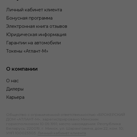
Личный кабинет клиента
Бонусная программа
Электронная книга отзывов
Юридическая информация
Гарантии на автомобили
Токены «Атлант-М»
О компании
О нас
Дилеры
Карьера
Общество с ограниченной ответственностью «БРОКЕРСКИЙ
ДОМ «АТЛАНТ-М», зарегистрировано Минским
горисполкомом 10.09.1991; место нахождения: Республика
Беларусь, 220019, г. Минск, ул. Шаранговича, дом 22, ком. 10;
УНП 100023303.
Личный кабинет клиента
.