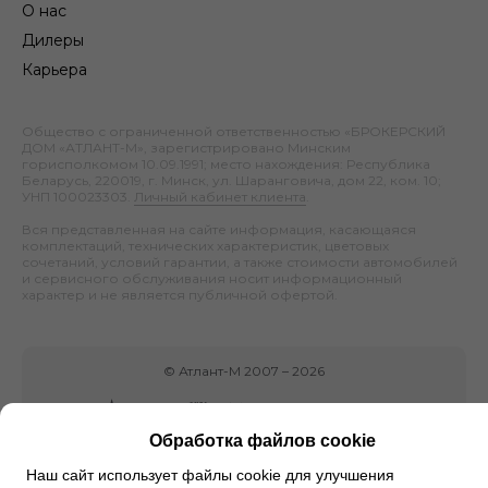
О нас
Дилеры
Карьера
Общество с ограниченной ответственностью «БРОКЕРСКИЙ
ДОМ «АТЛАНТ-М», зарегистрировано Минским
горисполкомом 10.09.1991; место нахождения: Республика
Беларусь, 220019, г. Минск, ул. Шаранговича, дом 22, ком. 10;
УНП 100023303.
Личный кабинет клиента
.
Вся представленная на сайте информация, касающаяся
комплектаций, технических характеристик, цветовых
сочетаний, условий гарантии, а также стоимости автомобилей
и сервисного обслуживания носит информационный
характер и не является публичной офертой.
©
Атлант-М
2007 –
2026
Обработка файлов cookie
Наш сайт использует файлы cookie для улучшения