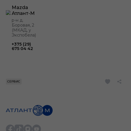
Mazda
Атлант-М
р-н д.
Боровая, 2
(МКАД, у
Экспобела)
+375 (29)
675 04 42
СЕРВИС