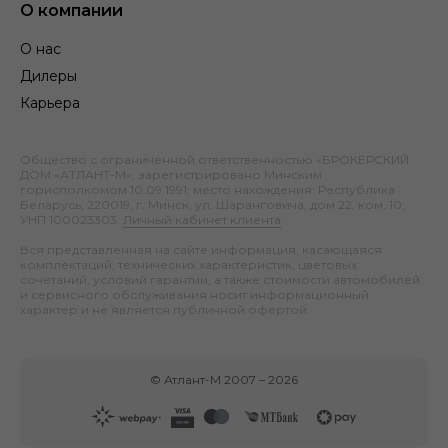
О компании
О нас
Дилеры
Карьера
Общество с ограниченной ответственностью «БРОКЕРСКИЙ
ДОМ «АТЛАНТ-М», зарегистрировано Минским
горисполкомом 10.09.1991; место нахождения: Республика
Беларусь, 220019, г. Минск, ул. Шаранговича, дом 22, ком. 10;
УНП 100023303.
Личный кабинет клиента
.
Вся представленная на сайте информация, касающаяся
комплектаций, технических характеристик, цветовых
сочетаний, условий гарантии, а также стоимости автомобилей
и сервисного обслуживания носит информационный
характер и не является публичной офертой.
©
Атлант-М
2007 –
2026