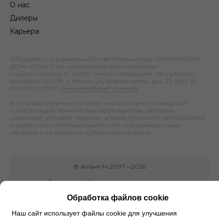
О нас
Дилеры
Карьера
Общество с ограниченной ответственностью «БРОКЕРСКИЙ
ДОМ «АТЛАНТ-М», зарегистрировано Минским
горисполкомом 10.09.1991; место нахождения: Республика
Беларусь, 220019, г. Минск, ул. Шаранговича, дом 22, ком. 10;
УНП 100023303.
Личный кабинет клиента
.
Вся представленная на сайте информация, касающаяся
комплектаций, технических характеристик, цветовых
сочетаний, условий гарантии, а также стоимости автомобилей
и сервисного обслуживания носит информационный
характер и не является публичной офертой.
©
Атлант-М
2007 –
2026
Обработка файлов cookie
Наш сайт использует файлы cookie для улучшения