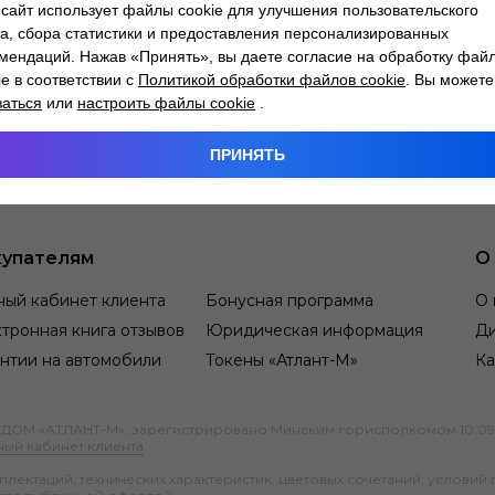
сайт использует файлы cookie для улучшения пользовательского
а, сбора статистики и предоставления персонализированных
мендаций. Нажав «Принять», вы даете согласие на обработку фай
ie в соответствии с
Политикой обработки файлов cookie
. Вы можете
заться
или
настроить файлы cookie
.
ПРИНЯТЬ
упателям
О
ный кабинет клиента
Бонусная программа
О 
тронная книга отзывов
Юридическая информация
Д
нтии на автомобили
Токены «Атлант-М»
Ка
М «АТЛАНТ-М», зарегистрировано Минским горисполкомом 10.09.1991
ный кабинет клиента
.
ектаций, технических характеристик, цветовых сочетаний, условий 