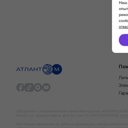
Наш 
опыт
реко
cook
отка
Пок
Лич
Элек
Гара
Общество с ограниченной ответственностью «БРОКЕРСКИЙ ДО
Минск, ул. Шаранговича, дом 22, ком. 10; УНП 100023303.
Лич
Вся представленная на сайте информация, касающаяся компл