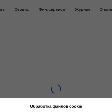
ать
Сервис
Фин. сервисы
Журнал
О ком
Обработка файлов cookie