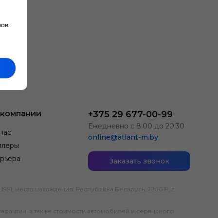
лов
 компании
+375 29 677-00-99
Ежедневно с 8:00 до 20:30
нас
online@atlant-m.by
илеры
рьера
Заказать звонок
; место нахождения: Республика Беларусь, 220019, г.
гарантии, а также стоимости автомобилей и сервисного