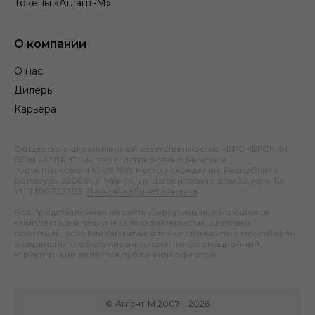
Токены «Атлант-М»
О компании
О нас
Дилеры
Карьера
Общество с ограниченной ответственностью «БРОКЕРСКИЙ
ДОМ «АТЛАНТ-М», зарегистрировано Минским
горисполкомом 10.09.1991; место нахождения: Республика
Беларусь, 220019, г. Минск, ул. Шаранговича, дом 22, ком. 10;
УНП 100023303.
Личный кабинет клиента
.
Вся представленная на сайте информация, касающаяся
комплектаций, технических характеристик, цветовых
сочетаний, условий гарантии, а также стоимости автомобилей
и сервисного обслуживания носит информационный
характер и не является публичной офертой.
©
Атлант-М
2007 –
2026