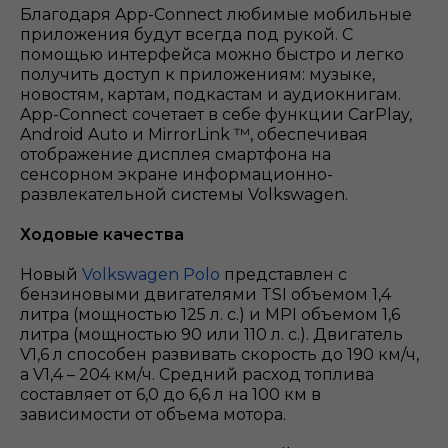
Благодаря App-Connect любимые мобильные
приложения будут всегда под рукой. С
помощью интерфейса можно быстро и легко
получить доступ к приложениям: музыке,
новостям, картам, подкастам и аудиокнигам.
App-Connect сочетает в себе функции CarPlay,
Android Auto и MirrorLink ™, обеспечивая
отображение дисплея смартфона на
сенсорном экране информационно-
развлекательной системы Volkswagen.
Ходовые качества
Новый
Volkswagen Polo
представлен с
бензиновыми двигателями TSI объемом 1,4
литра (мощностью 125 л. с.) и MPI объемом 1,6
литра (мощностью 90 или 110 л. с.). Двигатель
V1,6 л способен развивать скорость до 190 км/ч,
а V1,4 – 204 км/ч. Средний расход топлива
составляет от 6,0 до 6,6 л на 100 км в
зависимости от объема мотора.