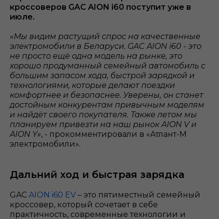
кроссоверов GAC AION i60 поступит уже в
июле.
«
Мы видим растущий спрос на качественные
электромобили в Беларуси. GAC AION i60 - это
не просто ещё одна модель на рынке, это
хорошо продуманный семейный автомобиль с
большим запасом хода, быстрой зарядкой и
технологиями, которые делают поездки
комфортнее и безопаснее. Уверены, он станет
достойным конкурентам привычным моделям
и найдёт своего покупателя. Также летом мы
планируем привезти на наш рынок AION V и
AION Y»
, - прокомментировали в «Атлант-М
электромобили».
Дальний ход и быстрая зарядка
GAC
AION i60 EV
– это пятиместный семейный
кроссовер, который сочетает в себе
практичность, современные технологии и