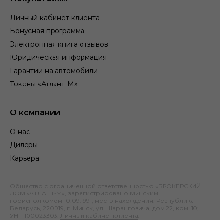
Личный кабинет клиента
Бонусная программа
Электронная книга отзывов
Юридическая информация
Гарантии на автомобили
Токены «Атлант-М»
О компании
О нас
Дилеры
Карьера
Общество с ограниченной ответственностью «БРОКЕРСКИЙ
ДОМ «АТЛАНТ-М», зарегистрировано Минским
горисполкомом 10.09.1991; место нахождения: Республика
Беларусь, 220019, г. Минск, ул. Шаранговича, дом 22, ком. 10;
УНП 100023303.
Личный кабинет клиента
.