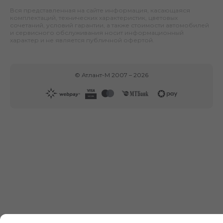
Вся представленная на сайте информация, касающаяся
комплектаций, технических характеристик, цветовых
сочетаний, условий гарантии, а также стоимости автомобилей
и сервисного обслуживания носит информационный
характер и не является публичной офертой.
©
Атлант-М
2007 –
2026