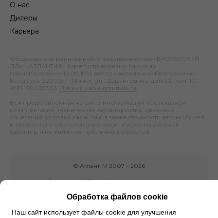
О нас
Дилеры
Карьера
Общество с ограниченной ответственностью «БРОКЕРСКИЙ
ДОМ «АТЛАНТ-М», зарегистрировано Минским
горисполкомом 10.09.1991; место нахождения: Республика
Беларусь, 220019, г. Минск, ул. Шаранговича, дом 22, ком. 10;
УНП 100023303.
Личный кабинет клиента
.
Вся представленная на сайте информация, касающаяся
комплектаций, технических характеристик, цветовых
сочетаний, условий гарантии, а также стоимости автомобилей
и сервисного обслуживания носит информационный
характер и не является публичной офертой.
©
Атлант-М
2007 –
2026
Обработка файлов cookie
Наш сайт использует файлы cookie для улучшения