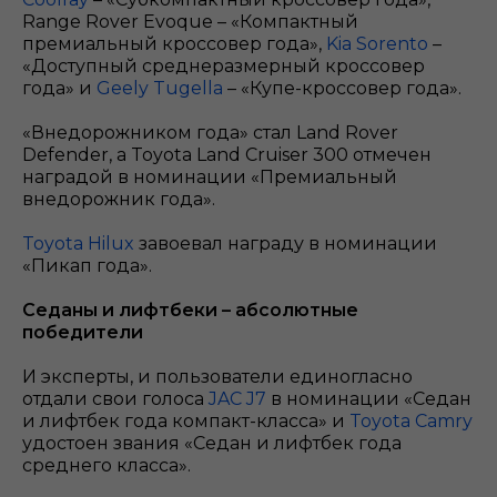
Range Rover Evoque – «Компактный
премиальный кроссовер года»,
Kia Sorento
–
«Доступный среднеразмерный кроссовер
года» и
Geely Tugella
– «Купе-кроссовер года».
«Внедорожником года» стал Land Rover
Defender, а Toyota Land Cruiser 300 отмечен
наградой в номинации «Премиальный
внедорожник года».
Toyota Hilux
завоевал награду в номинации
«Пикап года».
Седаны и лифтбеки – абсолютные
победители
И эксперты, и пользователи единогласно
отдали свои голоса
JAC J7
в номинации «Седан
и лифтбек года компакт-класса» и
Toyota Camry
удостоен звания «Седан и лифтбек года
среднего класса».