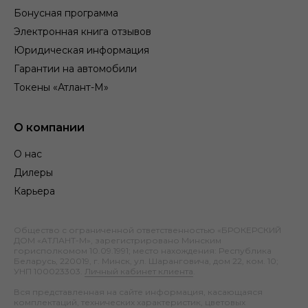
Бонусная программа
Электронная книга отзывов
Юридическая информация
Гарантии на автомобили
Токены «Атлант-М»
О компании
О нас
Дилеры
Карьера
Общество с ограниченной ответственностью «БРОКЕРСКИЙ
ДОМ «АТЛАНТ-М», зарегистрировано Минским
горисполкомом 10.09.1991; место нахождения: Республика
Беларусь, 220019, г. Минск, ул. Шаранговича, дом 22, ком. 10;
УНП 100023303.
Личный кабинет клиента
.
Вся представленная на сайте информация, касающаяся
комплектаций, технических характеристик, цветовых