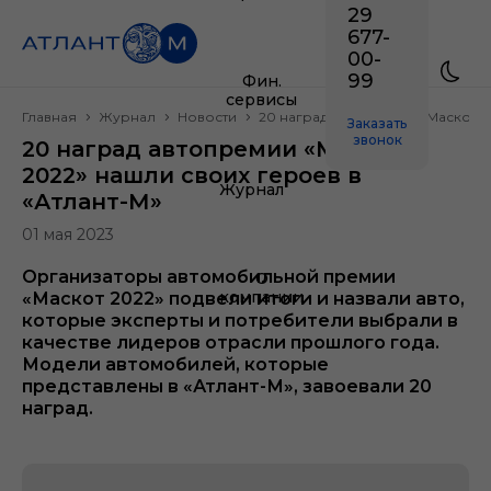
29
677-
00-
99
Фин.
сервисы
Главная
Журнал
Новости
20 наград автопремии «Маскот 2
Заказать
звонок
20 наград автопремии «Маскот
2022» нашли своих героев в
Журнал
«Атлант-М»
01 мая 2023
Организаторы автомобильной премии
О
компании
«Маскот 2022» подвели итоги и назвали авто,
которые эксперты и потребители выбрали в
качестве лидеров отрасли прошлого года.
Модели автомобилей, которые
представлены в «Атлант-М», завоевали 20
наград.