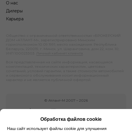
О нас
Дилеры
Карьера
Общество с ограниченной ответственностью «БРОКЕРСКИЙ
ДОМ «АТЛАНТ-М», зарегистрировано Минским
горисполкомом 10.09.1991; место нахождения: Республика
Беларусь, 220019, г. Минск, ул. Шаранговича, дом 22, ком. 10;
УНП 100023303.
Личный кабинет клиента
.
Вся представленная на сайте информация, касающаяся
комплектаций, технических характеристик, цветовых
сочетаний, условий гарантии, а также стоимости автомобилей
и сервисного обслуживания носит информационный
характер и не является публичной офертой.
©
Атлант-М
2007 –
2026
Обработка файлов cookie
Наш сайт использует файлы cookie для улучшения