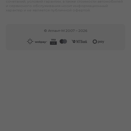
сочетаний, условий гарантии, а также стоимости автомобилей
и сервисного обслуживания носит информационный
характер и не является публичной офертой.
©
Атлант-М
2007 –
2026