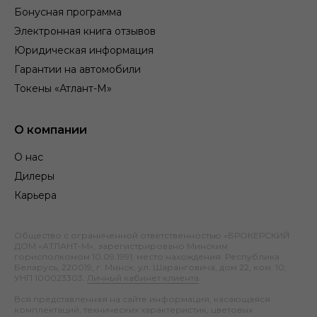
Бонусная программа
Электронная книга отзывов
Юридическая информация
Гарантии на автомобили
Токены «Атлант-М»
О компании
О нас
Дилеры
Карьера
Общество с ограниченной ответственностью «БРОКЕРСКИЙ
ДОМ «АТЛАНТ-М», зарегистрировано Минским
горисполкомом 10.09.1991; место нахождения: Республика
Беларусь, 220019, г. Минск, ул. Шаранговича, дом 22, ком. 10;
УНП 100023303.
Личный кабинет клиента
.
Вся представленная на сайте информация, касающаяся
комплектаций, технических характеристик, цветовых