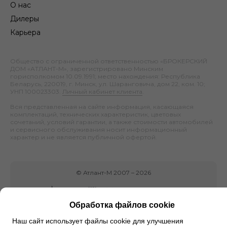
О нас
Дилеры
Карьера
Общество с ограниченной ответственностью «БРОКЕРСКИЙ
ДОМ «АТЛАНТ-М», зарегистрировано Минским
горисполкомом 10.09.1991; место нахождения: Республика
Беларусь, 220019, г. Минск, ул. Шаранговича, дом 22, ком. 10;
УНП 100023303.
Личный кабинет клиента
.
Вся представленная на сайте информация, касающаяся
комплектаций, технических характеристик, цветовых
сочетаний, условий гарантии, а также стоимости автомобилей
и сервисного обслуживания носит информационный
характер и не является публичной офертой.
©
Атлант-М
2007 –
2026
Обработка файлов cookie
Наш сайт использует файлы cookie для улучшения