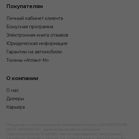
Покупателям
Личный кабинет клиента
Бонусная программа
Электронная книга отзывов
Юридическая информация
Гарантии на автомобили
Токены «Атлант-М»
О компании
О нас
Дилеры
Карьера
Общество с ограниченной ответственностью «БРОКЕРСКИЙ
ДОМ «АТЛАНТ-М», зарегистрировано Минским
горисполкомом 10.09.1991; место нахождения: Республика
Беларусь, 220019, г. Минск, ул. Шаранговича, дом 22, ком. 10;