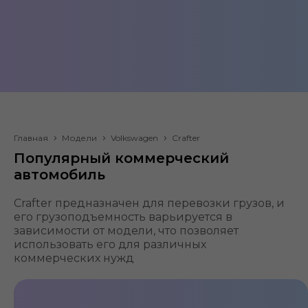
Volkswagen Crafter
Главная
Модели
Volkswagen
Crafter
Популярный коммерческий
ДВС, 102-177
Фургон
автомобиль
л.с.
Передний/
Расход
Crafter предназначен для перевозки грузов, и
Задний/
топлива от
его грузоподъемность варьируется в
Полный
7.2 л
зависимости от модели, что позволяет
привод
использовать его для различных
коммерческих нужд