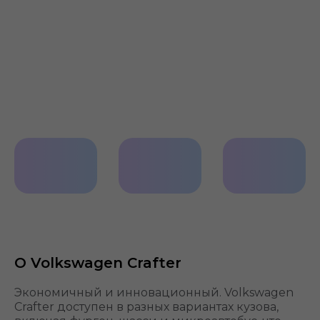
Cиденье
Мультируль
Комфортно
ergoComfort
с
управлени
обогревом
О Volkswagen Crafter
Экономичный и инновационный. Volkswagen
Crafter доступен в разных вариантах кузова,