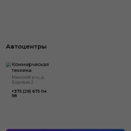
Официальная гарантия на
автомобили Volkswagen Crafter
Автоцентры
1 год
без ограничения пробега
Коммерческая
техника
Минский р-н, д.
Боровая 2
+375 (29) 675 04
58