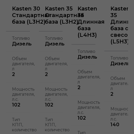
Kasten 30
Kasten 35
Kasten
Kasten
Стандартная
Стандартная
35
35
база (L3H2)
база (L3H2)
Длинная
Длинна
база
база со
(L4H3)
свесом
Топливо
Топливо
(L5H3)
Дизель
Дизель
Топливо
Дизель
Топливо
Объем
Объем
Дизель
двигателя,
двигателя,
л
л
Объем
2
2
двигателя,
Объем
л
двигателя,
2
л
Мощность
Мощность
2
двигателя,
двигателя,
л.с.
л.с.
Мощность
102
102
двигателя,
Мощность
л.с.
двигателя,
102
л.с.
Тип
Тип
140
КПП,
КПП,
количество
количество
Тип