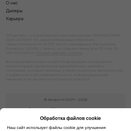
О нас
Дилеры
Карьера
Общество с ограниченной ответственностью «БРОКЕРСКИЙ
ДОМ «АТЛАНТ-М», зарегистрировано Минским
горисполкомом 10.09.1991; место нахождения: Республика
Беларусь, 220019, г. Минск, ул. Шаранговича, дом 22, ком. 10;
УНП 100023303.
Личный кабинет клиента
.
Вся представленная на сайте информация, касающаяся
комплектаций, технических характеристик, цветовых
сочетаний, условий гарантии, а также стоимости автомобилей
и сервисного обслуживания носит информационный
характер и не является публичной офертой.
©
Атлант-М
2007 –
2026
Обработка файлов cookie
Наш сайт использует файлы cookie для улучшения