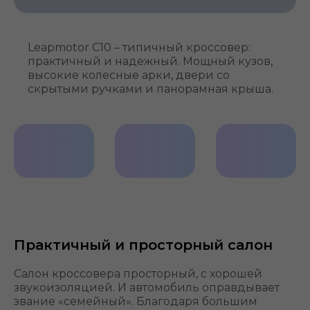
Leapmotor C10 – типичный кроссовер:
практичный и надежный. Мощный кузов,
высокие колесные арки, двери со
скрытыми ручками и панорамная крыша.
Плавные
Скрытые
Панорамна
линии
дверные
крыша
кузова
ручки
Практичный и просторный салон
Салон кроссовера просторный, с хорошей
звукоизоляцией. И автомобиль оправдывает
звание «семейный». Благодаря большим