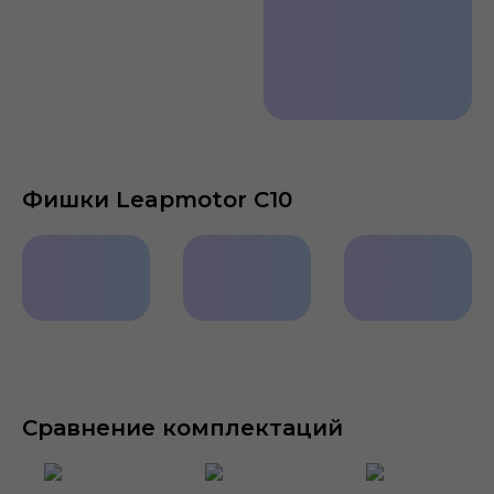
Фишки Leapmotor C10
Камера
Быстрая
Smart
360°
зарядка
Driving
System
Сравнение комплектаций