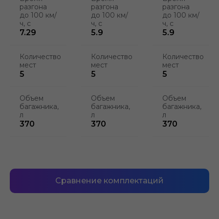
разгона
разгона
разгона
до 100 км/
до 100 км/
до 100 км/
ч, с
ч, с
ч, с
7.29
5.9
5.9
Количество
Количество
Количество
мест
мест
мест
5
5
5
Объем
Объем
Объем
багажника,
багажника,
багажника,
л
л
л
370
370
370
Сравнение комплектаций