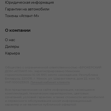
Юридическая информация
Гарантии на автомобили
Токены «Атлант-М»
О компании
О нас
Дилеры
Карьера
Общество с ограниченной ответственностью «БРОКЕРСКИЙ
ДОМ «АТЛАНТ-М», зарегистрировано Минским
горисполкомом 10.09.1991; место нахождения: Республика
Беларусь, 220019, г. Минск, ул. Шаранговича, дом 22, ком. 10;
УНП 100023303.
Личный кабинет клиента
.
Вся представленная на сайте информация, касающаяся
комплектаций, технических характеристик, цветовых
сочетаний, условий гарантии, а также стоимости автомобилей
и сервисного обслуживания носит информационный
характер и не является публичной офертой.