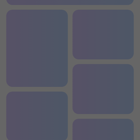
Стильное место водителя
Бокс в
подлокотнике
Мультируль
Практичная
консоль