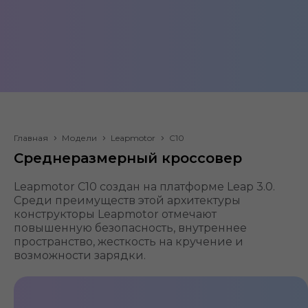
Leapmotor C10
Главная
Модели
Leapmotor
C10
Среднеразмерный кроссовер
EV,
Кроссовер
231
л.с.
Leapmotor С10 создан на платформе Leap 3.0.
52,9 /
Среди преимуществ этой архитектуры
Задний
69,9
конструкторы Leapmotor отмечают
кВт·ч
повышенную безопасность, внутреннее
410
пространство, жесткость на кручение и
/
возможности зарядки.
530
км