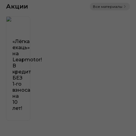
на батарею и от сквозной коррозии - 2 года или
Акции
60 000 км
Все материалы
«Лёгка
ехаць»
на
Leapmotor!
В
кредит
БЕЗ
1-го
взноса
на
10
лет!