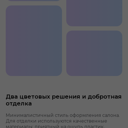
Комфортный
первый ряд
Удобные
подголовники
Просторный
Воздуховоды
второй ряд
для второго
Два цветовых решения и добротная
ряда
отделка
Минималистичный стиль оформления салона.
Для отделки используются качественные
материалы: приятный на ощупь пластик,