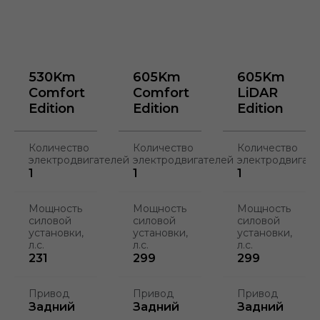
530Km
605Km
605Km
Comfort
Comfort
LiDAR
Edition
Edition
Edition
Количество
Количество
Количество
электродвигателей
электродвигателей
электродвигат
1
1
1
Мощность
Мощность
Мощность
силовой
силовой
силовой
установки,
установки,
установки,
л.с.
л.с.
л.с.
231
299
299
Привод
Привод
Привод
Задний
Задний
Задний