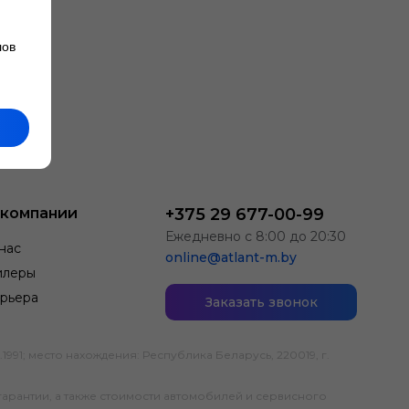
лов
 компании
+375 29 677-00-99
Ежедневно с 8:00 до 20:30
нас
online@atlant-m.by
илеры
рьера
Заказать звонок
; место нахождения: Республика Беларусь, 220019, г.
гарантии, а также стоимости автомобилей и сервисного