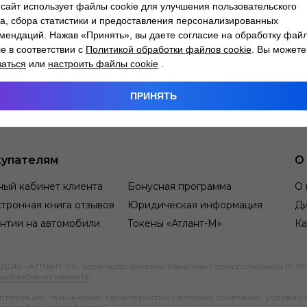
сайт использует файлы cookie для улучшения пользовательского
а, сбора статистики и предоставления персонализированных
мендаций. Нажав «Принять», вы даете согласие на обработку фай
ie в соответствии с
Политикой обработки файлов cookie
. Вы можете
заться
или
настроить файлы cookie
.
ПРИНЯТЬ
упателям
О
ный кабинет клиента
Бонусная программа
О 
тронная книга отзывов
Юридическая информация
Д
нтии на автомобили
Токены «Атлант-М»
Ка
М «АТЛАНТ-М», зарегистрировано Минским горисполкомом 10.09.1991
ный кабинет клиента
.
ектаций, технических характеристик, цветовых сочетаний, условий 