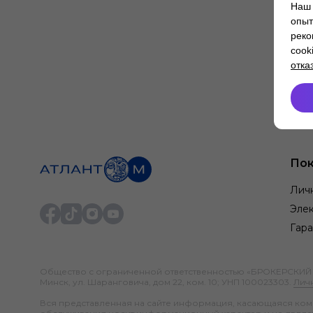
Наш 
опыт
реко
cook
отка
Пок
Лич
Элек
Гара
Общество с ограниченной ответственностью «БРОКЕРСКИЙ ДО
Минск, ул. Шаранговича, дом 22, ком. 10; УНП 100023303.
Лич
Вся представленная на сайте информация, касающаяся компл