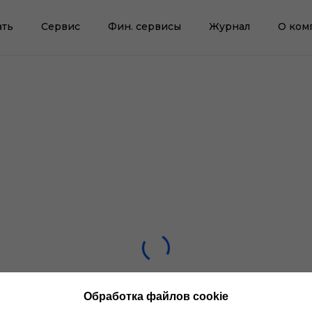
ать
Сервис
Фин. сервисы
Журнал
О ком
Обработка файлов cookie