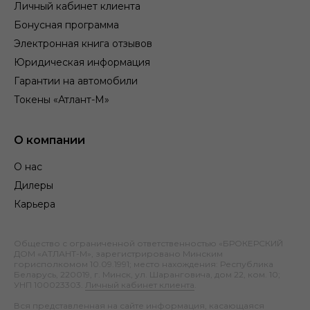
Личный кабинет клиента
Бонусная программа
Электронная книга отзывов
Юридическая информация
Гарантии на автомобили
Токены «Атлант-М»
О компании
О нас
Дилеры
Карьера
Общество с ограниченной ответственностью «БРОКЕРСКИЙ
ДОМ «АТЛАНТ-М», зарегистрировано Минским
горисполкомом 10.09.1991; место нахождения: Республика
Беларусь, 220019, г. Минск, ул. Шаранговича, дом 22, ком. 10;
УНП 100023303.
Личный кабинет клиента
.
Вся представленная на сайте информация, касающаяся