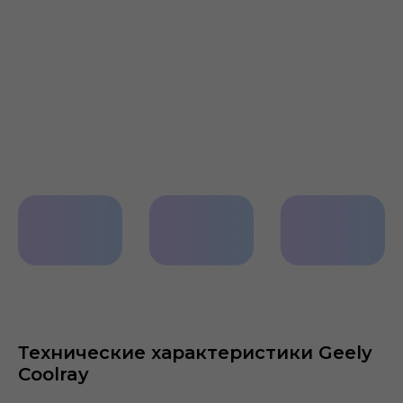
Спортивные
Пространство
Качествен
сиденья
на 2-м ряду
отделка
Технические характеристики Geely
Coolray