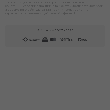
комплектаций, технических характеристик, цветовых
сочетаний, условий гарантии, а также стоимости автомобилей
и сервисного обслуживания носит информационный
характер и не является публичной офертой.
©
Атлант-М
2007 –
2026