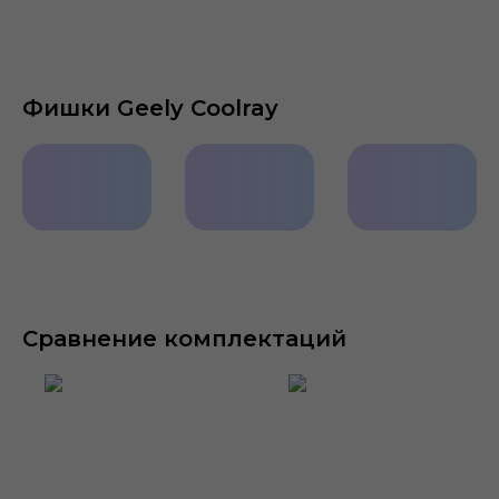
Фишки Geely Coolray
Сдвоенный
«Теплые»
Беспровод
экран
опции
зарядка
мультимедиа
Сравнение комплектаций