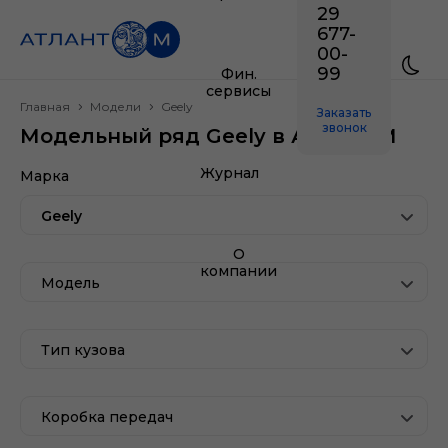
29
677-
00-
99
Фин.
сервисы
Главная
Модели
Geely
Заказать
звонок
Модельный ряд Geely в Атлант-М
Журнал
Марка
Geely
О
компании
Модель
Тип кузова
Коробка передач