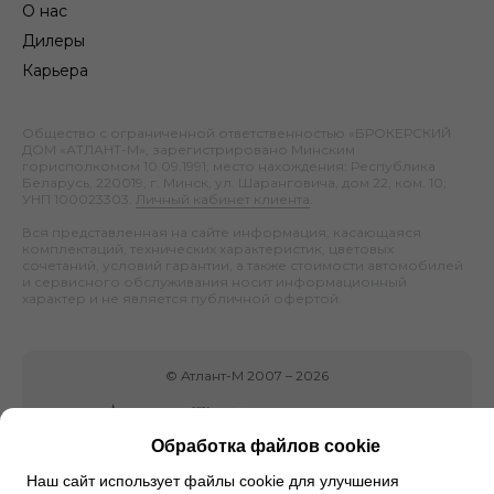
О нас
Дилеры
Карьера
Общество с ограниченной ответственностью «БРОКЕРСКИЙ
ДОМ «АТЛАНТ-М», зарегистрировано Минским
горисполкомом 10.09.1991; место нахождения: Республика
Беларусь, 220019, г. Минск, ул. Шаранговича, дом 22, ком. 10;
УНП 100023303.
Личный кабинет клиента
.
Вся представленная на сайте информация, касающаяся
комплектаций, технических характеристик, цветовых
сочетаний, условий гарантии, а также стоимости автомобилей
и сервисного обслуживания носит информационный
характер и не является публичной офертой.
©
Атлант-М
2007 –
2026
Обработка файлов cookie
Наш сайт использует файлы cookie для улучшения