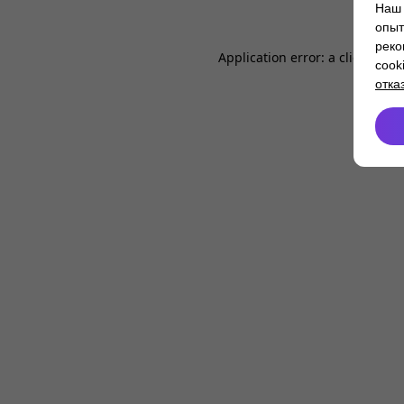
Наш 
опыт
реко
Application error: a
client
-side
cook
отка