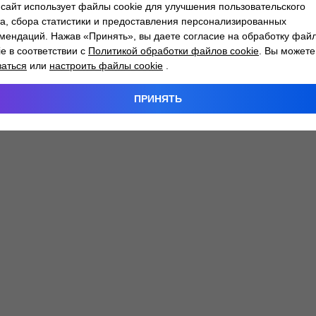
сайт использует файлы cookie для улучшения пользовательского
а, сбора статистики и предоставления персонализированных
мендаций. Нажав «Принять», вы даете согласие на обработку фай
 exception has occurred while loading
atlantm.by
(see the
browser
ie в соответствии с
Политикой обработки файлов cookie
. Вы можете
заться
или
настроить файлы cookie
.
ПРИНЯТЬ