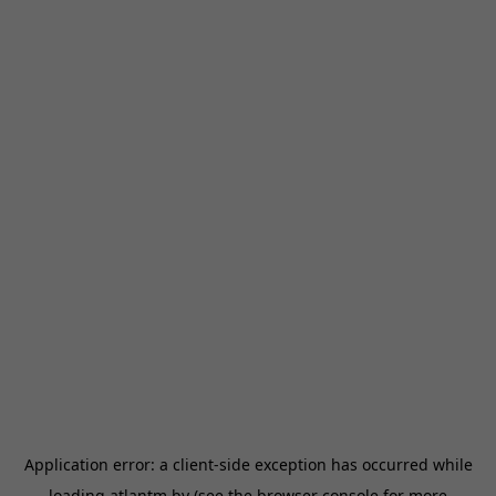
Application error: a
client
-side exception has occurred while
loading
atlantm.by
(see the
browser console
for more