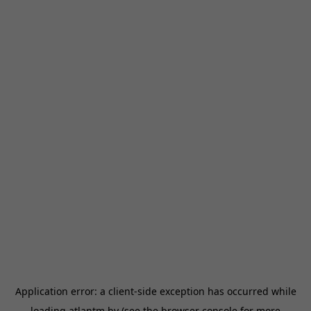
Application error: a
client
-side exception has occurred while
loading
atlantm.by
(see the
browser console
for more