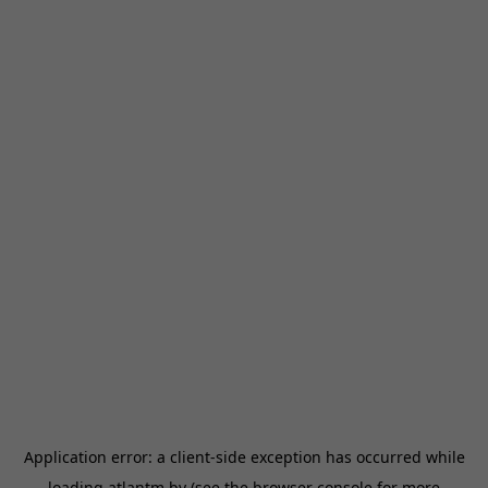
Application error: a
client
-side exception has occurred while
loading
atlantm.by
(see the
browser console
for more