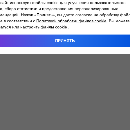
сайт использует файлы cookie для улучшения пользовательского
а, сбора статистики и предоставления персонализированных
мендаций. Нажав «Принять», вы даете согласие на обработку фай
 exception has occurred while loading
atlantm.by
(see the
browser
ie в соответствии с
Политикой обработки файлов cookie
. Вы можете
заться
или
настроить файлы cookie
.
ПРИНЯТЬ