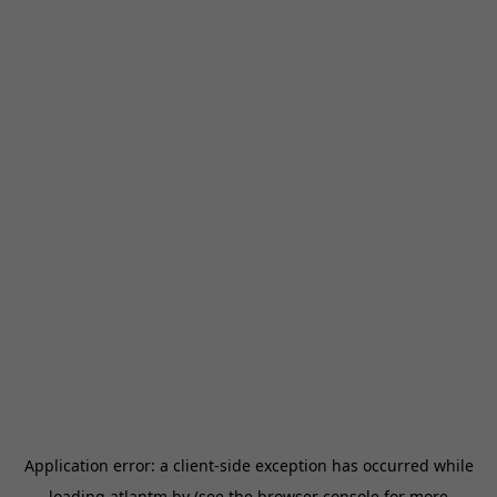
Application error: a
client
-side exception has occurred while
loading
atlantm.by
(see the
browser console
for more