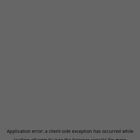
Application error: a
client
-side exception has occurred while
loading
atlantm.by
(see the
browser console
for more