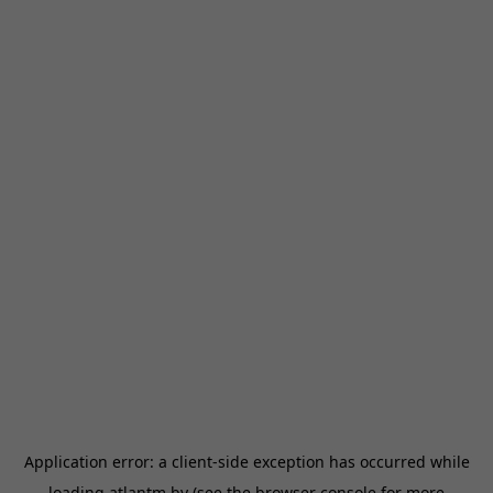
Application error: a
client
-side exception has occurred while
loading
atlantm.by
(see the
browser console
for more