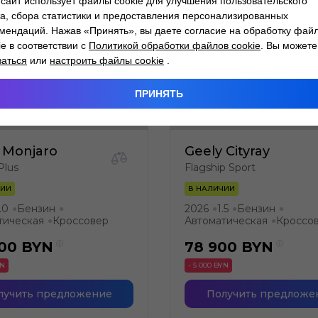
сайт использует файлы cookie для улучшения пользовательского
а, сбора статистики и предоставления персонализированных
мендаций. Нажав «Принять», вы даете согласие на обработку фай
ie в соответствии с
Политикой обработки файлов cookie
. Вы можете
заться
или
настроить файлы cookie
.
ПРИНЯТЬ
 Monjaro
Geely Cityray
Plus
Flagship Sport
ЧИИ
В НАЛИЧИИ
.0
Бензин
2026
1.5
Бензин
●
●
●
●
●
тическая
Кроссовер
Автоматическая
Кроссо
●
●
900
BYN
78 900
BYN
YN
- 5 000 BYN
лучить предложение
Получить предложе