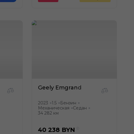
Geely Emgrand
2023
1.5
Бензин
●
●
●
Механическая
Седан
●
●
34 282 км
40 238
BYN