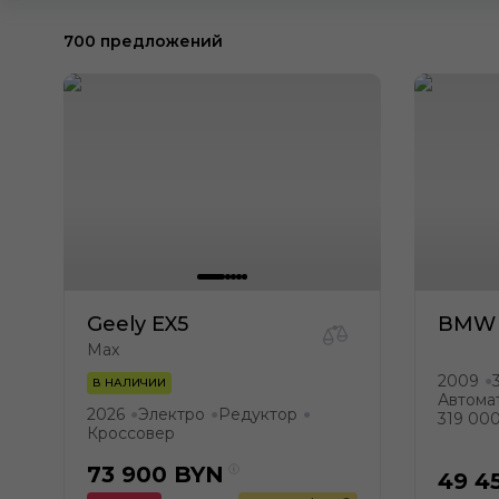
700 предложений
Geely EX5
BMW 7
Max
2009
●
В НАЛИЧИИ
Автома
2026
Электро
Редуктор
●
●
●
319 00
Кроссовер
73 900
BYN
49 4