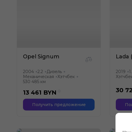
Opel Signum
Lada 
2004
2.2
Дизель
2019
1
●
●
●
●
Механическая
Хэтчбек
Хэтчбе
●
●
530 485 км
30 7
13 461
BYN
Получить предложение
По