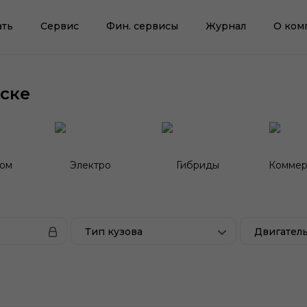
ать
Сервис
Фин. сервисы
Журнал
О ком
ске
гом
Электро
Гибриды
Коммер
Тип кузова
Двигател