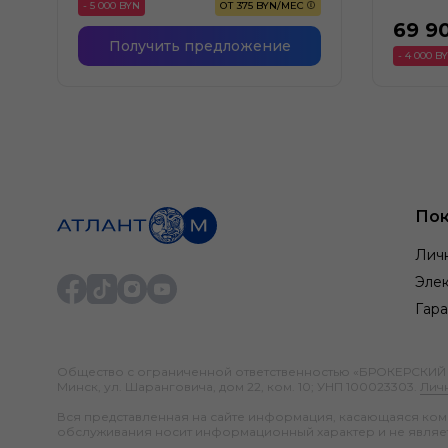
- 5 000 BYN
ОТ 375 BYN/МЕС
69 9
Получить предложение
- 4 000 B
Пок
Лич
Элек
Гара
Общество с ограниченной ответственностью «БРОКЕРСКИЙ ДО
Минск, ул. Шаранговича, дом 22, ком. 10; УНП 100023303.
Лич
Вся представленная на сайте информация, касающаяся компл
обслуживания носит информационный характер и не являе