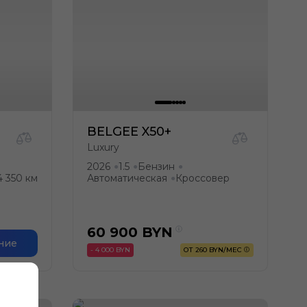
BELGEE X50+
Luxury
2026
1.5
Бензин
●
●
●
4 350 км
Автоматическая
Кроссовер
●
60 900
BYN
ние
- 4 000 BYN
ОТ 260 BYN/МЕС