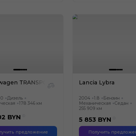
swagen TRANSPORTER
Lancia Lybra
.0
Дизель
2004
1.8
Бензин
●
●
●
●
●
ческая
178 346 км
Механическая
Седан
●
●
●
255 909 км
02
BYN
5 853
BYN
лучить предложение
Получить предложе