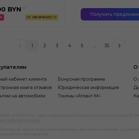
00
BYN
Получить предложе
YN
ОТ 298 BYN/МЕС
1
2
3
4
5
...
35
упателям
О
ный кабинет клиента
Бонусная программа
О 
тронная книга отзывов
Юридическая информация
Д
нтии на автомобили
Токены «Атлант-М»
Ка
М «АТЛАНТ-М», зарегистрировано Минским горисполкомом 10.09.1991
ный кабинет клиента
.
ектаций, технических характеристик, цветовых сочетаний, условий 
тся публичной офертой.