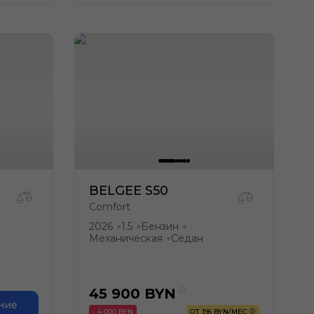
BELGEE S50
Comfort
2026
1.5
Бензин
●
●
●
Механическая
Седан
●
45 900
BYN
ние
- 4 000 BYN
ОТ 196 BYN/МЕС