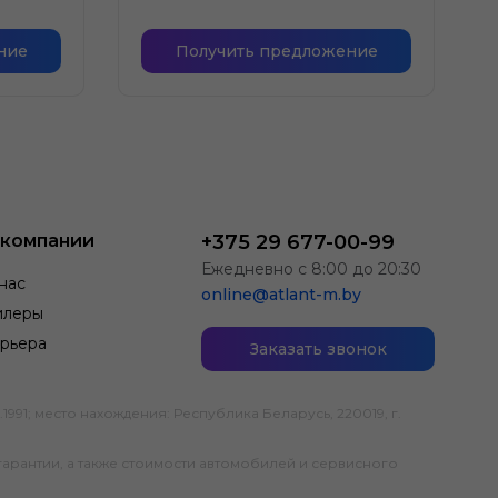
ние
Получить предложение
 компании
+375 29 677-00-99
Ежедневно с 8:00 до 20:30
нас
online@atlant-m.by
илеры
рьера
Заказать звонок
; место нахождения: Республика Беларусь, 220019, г.
гарантии, а также стоимости автомобилей и сервисного