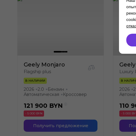
Наш 
опыт
реко
cook
отка
Geely Monjaro
Geely
Flagship plus
Luxury 
В НАЛИЧИИ
В НАЛИ
2026
2.0
Бензин
2026
2
●
●
●
●
Автоматическая
Кроссовер
Автома
●
121 900
BYN
110 
- 5 000 BYN
- 5 000 B
Получить предложение
По