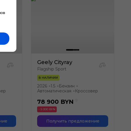
лов
Geely Cityray
Flagship Sport
В НАЛИЧИИ
2026
1.5
Бензин
●
●
●
вер
Автоматическая
Кроссовер
●
78 900
BYN
- 5 000 BYN
ние
Получить предложение