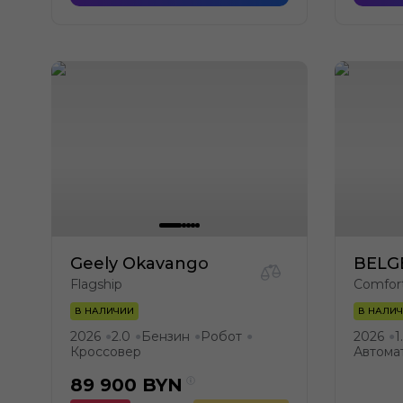
Geely Okavango
BELG
Flagship
Comfort
В НАЛИЧИИ
В НАЛИ
2026
2.0
Бензин
Робот
2026
1
●
●
●
●
●
Кроссовер
Автома
89 900
BYN