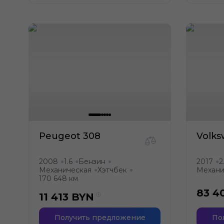
Peugeot 308
Volk
2008
1.6
Бензин
2017
2
●
●
●
●
Механическая
Хэтчбек
Механи
●
●
170 648 км
83 4
11 413
BYN
Получить предложение
По