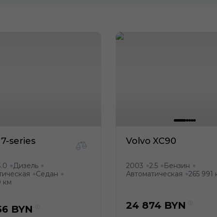
-series
Volvo XC90
3.0
Дизель
2003
2.5
Бензин
●
●
●
●
●
тическая
Седан
Автоматическая
265 991 
●
●
●
0 км
24 874
BYN
56
BYN