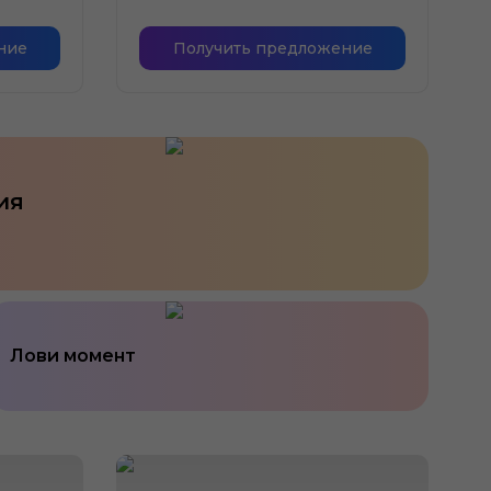
ние
Получить предложение
ия
Лови момент