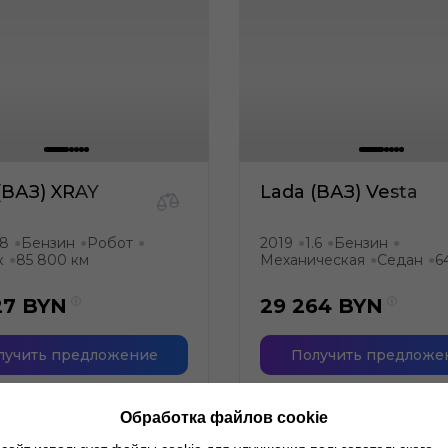
(ВАЗ) XRAY
Lada (ВАЗ) Vesta
.8
Бензин
Робот
2019
1.6
Бензин
●
●
●
●
●
●
к
85 800 км
Механическая
Седан
6
●
●
●
27
BYN
29 264
BYN
лучить предложение
Получить предложе
Обработка файлов cookie