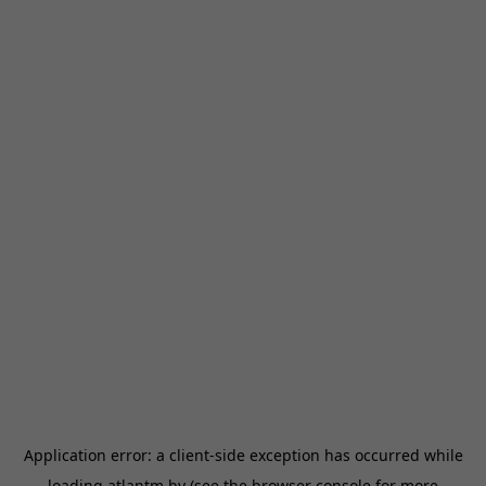
Application error: a
client
-side exception has occurred while
loading
atlantm.by
(see the
browser console
for more