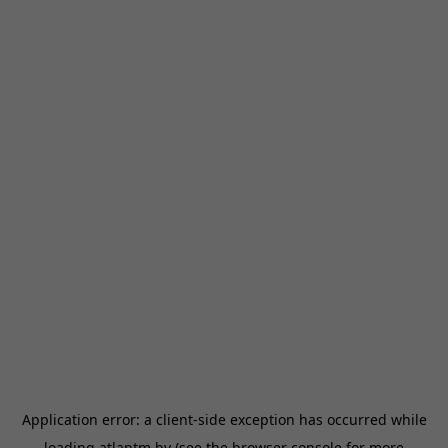
Application error: a
client
-side exception has occurred while
loading
atlantm.by
(see the
browser console
for more