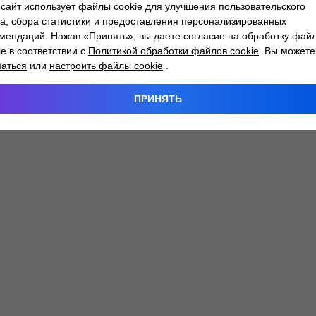
сайт использует файлы cookie для улучшения пользовательского
а, сбора статистики и предоставления персонализированных
мендаций. Нажав «Принять», вы даете согласие на обработку фай
 exception has occurred while loading
atlantm.by
(see the
browser
ie в соответствии с
Политикой обработки файлов cookie
. Вы можете
заться
или
настроить файлы cookie
.
ПРИНЯТЬ