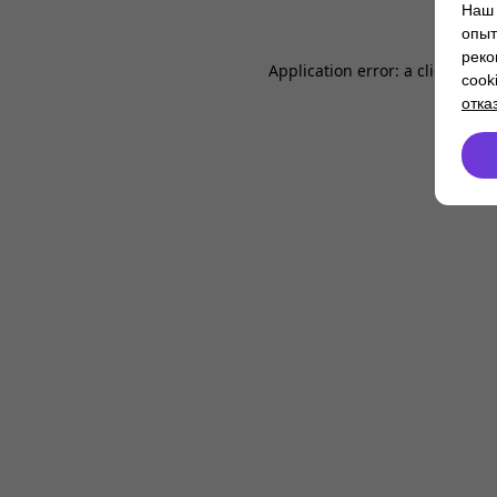
Наш 
опыт
реко
Application error: a
client
-side
cook
отка