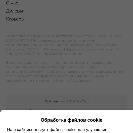
О нас
Дилеры
Карьера
Общество с ограниченной ответственностью «БРОКЕРСКИЙ
ДОМ «АТЛАНТ-М», зарегистрировано Минским
горисполкомом 10.09.1991; место нахождения: Республика
Беларусь, 220019, г. Минск, ул. Шаранговича, дом 22, ком. 10;
УНП 100023303.
Личный кабинет клиента
.
Вся представленная на сайте информация, касающаяся
комплектаций, технических характеристик, цветовых
сочетаний, условий гарантии, а также стоимости автомобилей
и сервисного обслуживания носит информационный
характер и не является публичной офертой.
©
Атлант-М
2007 –
2026
Обработка файлов cookie
Наш сайт использует файлы cookie для улучшения