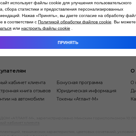
сайт использует файлы cookie для улучшения пользовательского
а, сбора статистики и предоставления персонализированных
мендаций. Нажав «Принять», вы даете согласие на обработку фай
ie в соответствии с
Политикой обработки файлов cookie
. Вы можете
заться
или
настроить файлы cookie
.
ПРИНЯТЬ
упателям
О
ный кабинет клиента
Бонусная программа
О 
тронная книга отзывов
Юридическая информация
Д
нтии на автомобили
Токены «Атлант-М»
Ка
М «АТЛАНТ-М», зарегистрировано Минским горисполкомом 10.09.1991
ный кабинет клиента
.
ектаций, технических характеристик, цветовых сочетаний, условий 