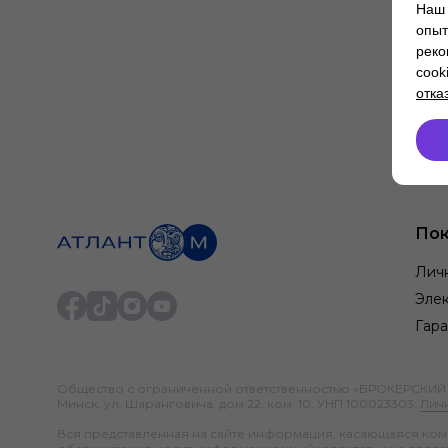
Наш 
опыт
реко
cook
отка
Пок
Лич
Элек
Гара
Общество с ограниченной ответственностью «БРОКЕРСКИЙ ДО
Минск, ул. Шаранговича, дом 22, ком. 10; УНП 100023303.
Лич
Вся представленная на сайте информация, касающаяся компл