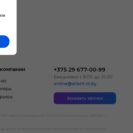
лов
 компании
+375 29 677-00-99
Ежедневно с 8:00 до 20:30
нас
online@atlant-m.by
илеры
рьера
Заказать звонок
; место нахождения: Республика Беларусь, 220019, г.
гарантии, а также стоимости автомобилей и сервисного