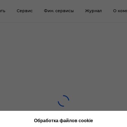
ать
Сервис
Фин. сервисы
Журнал
О ком
Обработка файлов cookie