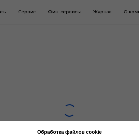
ать
Сервис
Фин. сервисы
Журнал
О ком
Обработка файлов cookie