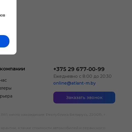
лов
 компании
+375 29 677-00-99
Ежедневно с 8:00 до 20:30
нас
online@atlant-m.by
илеры
рьера
Заказать звонок
; место нахождения: Республика Беларусь, 220019, г.
гарантии, а также стоимости автомобилей и сервисного