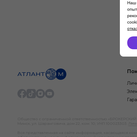
Наш 
опыт
реко
cook
отка
Пок
Лич
Элек
Гара
Общество с ограниченной ответственностью «БРОКЕРСКИЙ ДО
Минск, ул. Шаранговича, дом 22, ком. 10; УНП 100023303.
Лич
Вся представленная на сайте информация, касающаяся компл