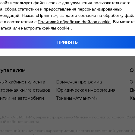
сайт использует файлы cookie для улучшения пользовательского
а, сбора статистики и предоставления персонализированных
мендаций. Нажав «Принять», вы даете согласие на обработку фай
ie в соответствии с
Политикой обработки файлов cookie
. Вы можете
заться
или
настроить файлы cookie
.
ПРИНЯТЬ
упателям
О
ный кабинет клиента
Бонусная программа
О 
тронная книга отзывов
Юридическая информация
Д
нтии на автомобили
Токены «Атлант-М»
Ка
М «АТЛАНТ-М», зарегистрировано Минским горисполкомом 10.09.1991
ный кабинет клиента
.
ектаций, технических характеристик, цветовых сочетаний, условий 