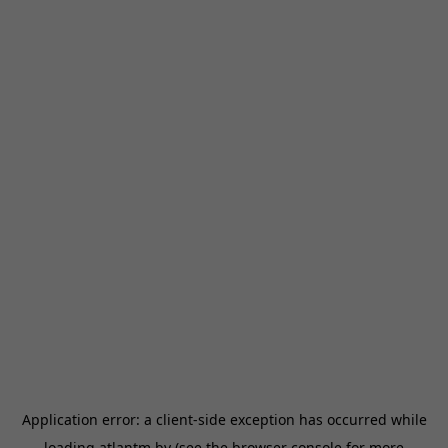
Application error: a
client
-side exception has occurred while
loading
atlantm.by
(see the
browser console
for more