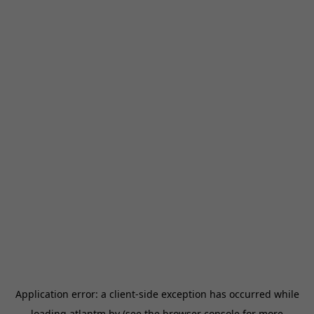
Application error: a
client
-side exception has occurred while
loading
atlantm.by
(see the
browser console
for more