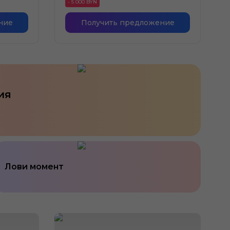
- 5 000 BYN
ние
Получить предложение
ия
Лови момент