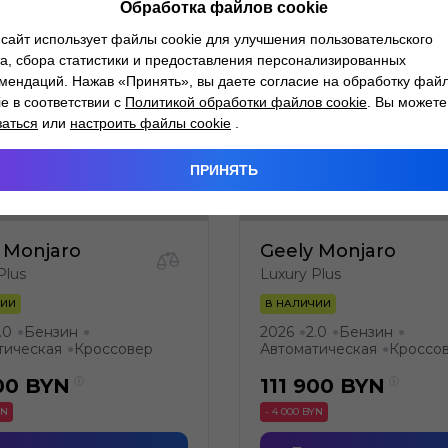
Обработка файлов cookie
сайт использует файлы cookie для улучшения пользовательского
а, сбора статистики и предоставления персонализированных
мендаций. Нажав «Принять», вы даете согласие на обработку фай
ie в соответствии с
Политикой обработки файлов cookie
. Вы можете
заться
или
настроить файлы cookie
.
ПРИНЯТЬ
 Monjaro
Geely Monjaro
Plus
Luxury Plus
ЧИИ
В НАЛИЧИИ
.0
Бензин
2026
2.0
Бензин
●
●
●
●
●
тическая
Кроссовер
Автоматическая
Кроссо
●
●
00
BYN
111 900
BYN
YN
- 4 000 BYN