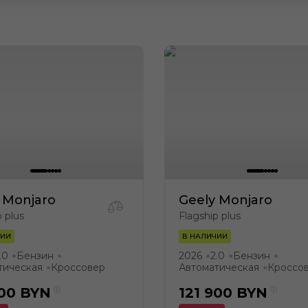
 Monjaro
Geely Monjaro
p plus
Flagship plus
ЧИИ
В НАЛИЧИИ
.0
Бензин
2026
2.0
Бензин
●
●
●
●
●
тическая
Кроссовер
Автоматическая
Кроссо
●
●
900
BYN
121 900
BYN