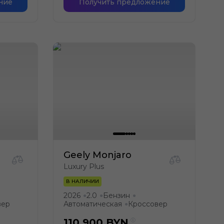
ние
Получить предложение
Geely Monjaro
Luxury Plus
В НАЛИЧИИ
2026
2.0
Бензин
●
●
●
вер
Автоматическая
Кроссовер
●
110 900
BYN