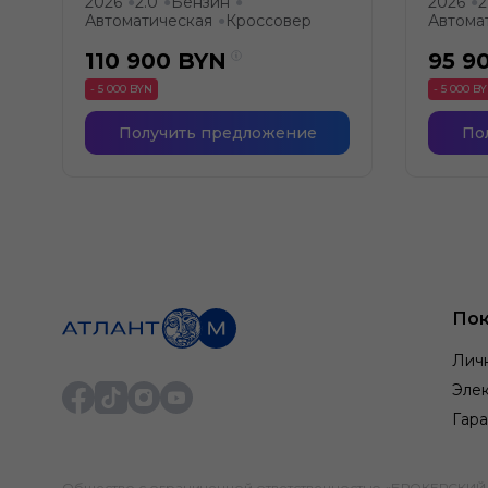
2026
2.0
Бензин
2026
2
●
●
●
●
Автоматическая
Кроссовер
Автома
●
110 900
BYN
95 9
- 5 000 BYN
- 5 000 B
Получить предложение
По
Пок
Лич
Элек
Гара
Общество с ограниченной ответственностью «БРОКЕРСКИЙ ДО