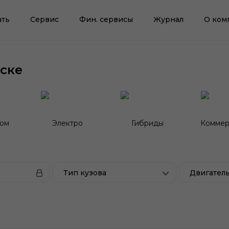
ать
Сервис
Фин. сервисы
Журнал
О ком
ске
гом
Электро
Гибриды
Коммер
Тип кузова
Двигател