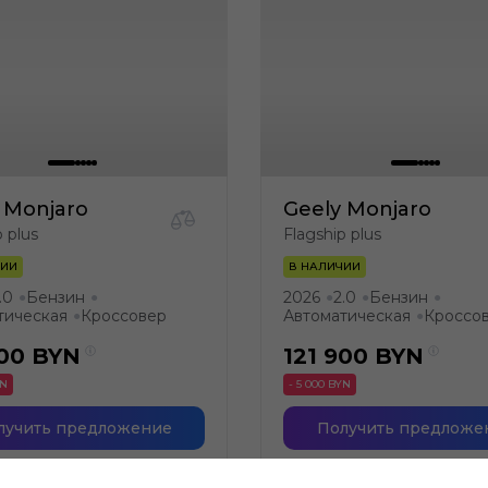
 Monjaro
Geely Monjaro
p plus
Flagship plus
ЧИИ
В НАЛИЧИИ
.0
Бензин
2026
2.0
Бензин
●
●
●
●
●
тическая
Кроссовер
Автоматическая
Кроссо
●
●
900
BYN
121 900
BYN
YN
- 5 000 BYN
лучить предложение
Получить предложе