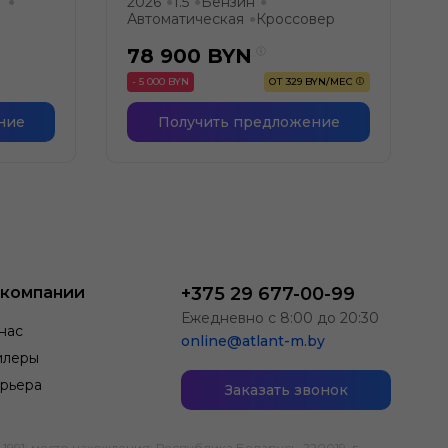
т
2026
1.5
Бензин
●
●
●
●
Автоматическая
Кроссовер
●
78 900
BYN
- 5 000 BYN
ОТ 329 BYN/МЕС
ние
Получить предложение
 компании
+375 29 677-00-99
Ежедневно с 8:00 до 20:30
нас
online@atlant-m.by
илеры
рьера
Заказать звонок
; место нахождения: Республика Беларусь, 220019, г.