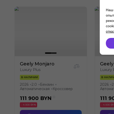
Наш 
опыт
реко
cook
отка
Geely Monjaro
Geely
Luxury Plus
Luxury 
В НАЛИЧИИ
В НАЛИ
2026
2.0
Бензин
2026
2
●
●
●
●
Автоматическая
Кроссовер
Автома
●
111 900
BYN
111 9
- 4 000 BYN
- 4 000 B