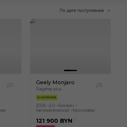
По дате поступления
Geely Monjaro
Flagship plus
В НАЛИЧИИ
2026
2.0
Бензин
●
●
●
вер
Автоматическая
Кроссовер
●
121 900
BYN