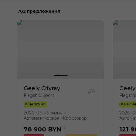
702 предложения
Geely Cityray
Geely
Flagship Sport
Flagshi
В НАЛИЧИИ
В НАЛИ
2026
1.5
Бензин
2026
2
●
●
●
●
Автоматическая
Кроссовер
Автома
●
78 900
BYN
121 