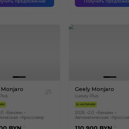
лучить предложение
Получить предложе
 Monjaro
Geely Monjaro
Plus
Luxury Plus
ЧИИ
В НАЛИЧИИ
.0
Бензин
2026
2.0
Бензин
●
●
●
●
●
тическая
Кроссовер
Автоматическая
Кроссо
●
●
900
BYN
110 900
BYN