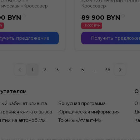
.0
Бензин
2026
2.0
Бензин
Робо
●
●
●
●
●
тическая
Кроссовер
Кроссовер
●
00
BYN
89 900
BYN
YN
- 5 000 BYN
лучить предложение
Получить предложе
1
2
3
4
5
...
36
упателям
О
ный кабинет клиента
Бонусная программа
О 
тронная книга отзывов
Юридическая информация
Д
нтии на автомобили
Токены «Атлант-М»
Ка
М «АТЛАНТ-М», зарегистрировано Минским горисполкомом 10.09.1991