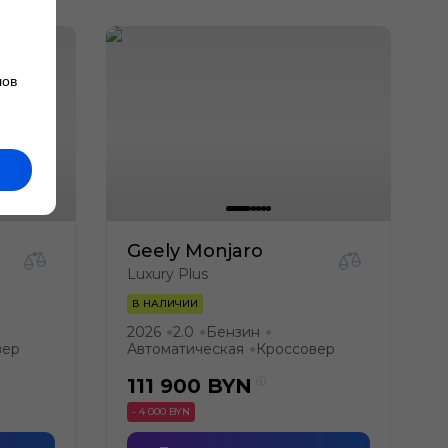
лов
Geely Monjaro
Luxury Plus
В НАЛИЧИИ
2026
2.0
Бензин
●
●
●
вер
Автоматическая
Кроссовер
●
111 900
BYN
- 4 000 BYN